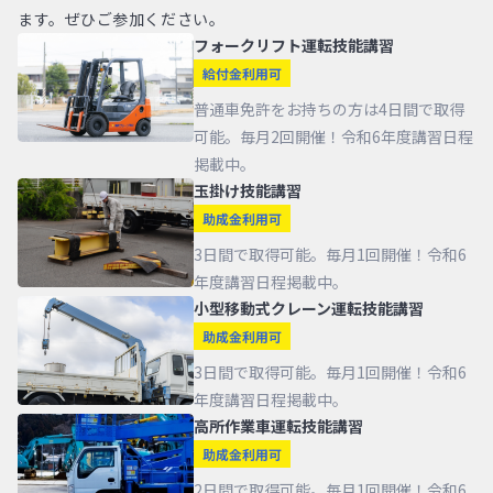
ます。ぜひご参加ください。
フォークリフト運転技能講習
給付金利用可
普通車免許をお持ちの方は4日間で取得
可能。毎月2回開催！令和6年度講習日程
掲載中。
⽟掛け技能講習
助成金利用可
3日間で取得可能。毎月1回開催！令和6
年度講習日程掲載中。
⼩型移動式クレーン運転技能講習
助成金利用可
3日間で取得可能。毎月1回開催！令和6
年度講習日程掲載中。
⾼所作業⾞運転技能講習
助成金利用可
2日間で取得可能。毎月1回開催！令和6